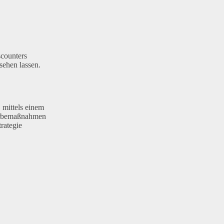
scounters
sehen lassen.
 mittels einem
Werbemaßnahmen
rategie