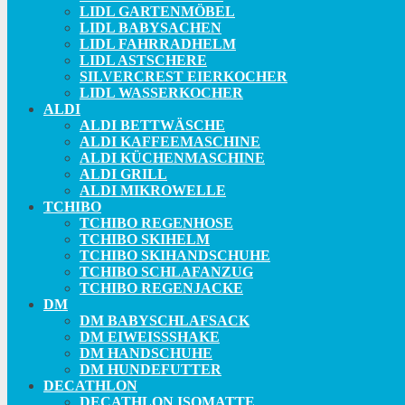
LIDL GARTENMÖBEL
LIDL BABYSACHEN
LIDL FAHRRADHELM
LIDL ASTSCHERE
SILVERCREST EIERKOCHER
LIDL WASSERKOCHER
ALDI
ALDI BETTWÄSCHE
ALDI KAFFEEMASCHINE
ALDI KÜCHENMASCHINE
ALDI GRILL
ALDI MIKROWELLE
TCHIBO
TCHIBO REGENHOSE
TCHIBO SKIHELM
TCHIBO SKIHANDSCHUHE
TCHIBO SCHLAFANZUG
TCHIBO REGENJACKE
DM
DM BABYSCHLAFSACK
DM EIWEISSSHAKE
DM HANDSCHUHE
DM HUNDEFUTTER
DECATHLON
DECATHLON ISOMATTE