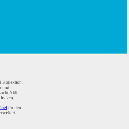
 Kollektion,
n und
sucht Aldi
 locken.
öbel
für den
rweitert.