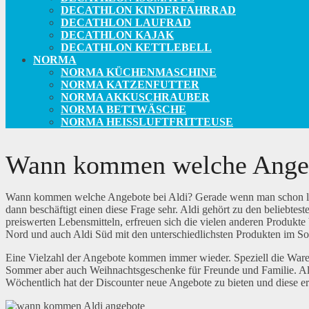
DECATHLON KINDERFAHRRAD
DECATHLON LAUFRAD
DECATHLON KAJAK
DECATHLON KETTLEBELL
NORMA
NORMA KÜCHENMASCHINE
NORMA KATZENFUTTER
NORMA AKKUSCHRAUBER
NORMA BETTWÄSCHE
NORMA HEISSLUFTFRITTEUSE
Wann kommen welche Angeb
Wann kommen welche Angebote bei Aldi? Gerade wenn man schon lang
dann beschäftigt einen diese Frage sehr. Aldi gehört zu den beliebt
preiswerten Lebensmitteln, erfreuen sich die vielen anderen Produkte
Nord und auch Aldi Süd mit den unterschiedlichsten Produkten im So
Eine Vielzahl der Angebote kommen immer wieder. Speziell die Ware
Sommer aber auch Weihnachtsgeschenke für Freunde und Familie. Aldi 
Wöchentlich hat der Discounter neue Angebote zu bieten und diese er