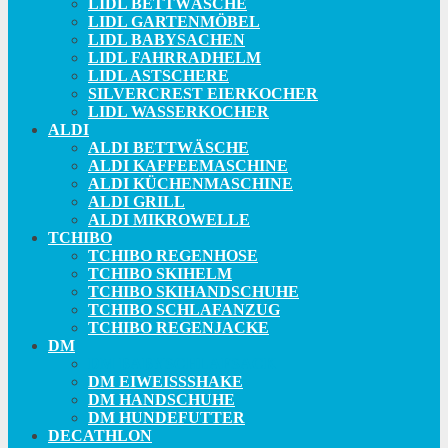
LIDL BETTWÄSCHE
LIDL GARTENMÖBEL
LIDL BABYSACHEN
LIDL FAHRRADHELM
LIDL ASTSCHERE
SILVERCREST EIERKOCHER
LIDL WASSERKOCHER
ALDI
ALDI BETTWÄSCHE
ALDI KAFFEEMASCHINE
ALDI KÜCHENMASCHINE
ALDI GRILL
ALDI MIKROWELLE
TCHIBO
TCHIBO REGENHOSE
TCHIBO SKIHELM
TCHIBO SKIHANDSCHUHE
TCHIBO SCHLAFANZUG
TCHIBO REGENJACKE
DM
DM BABYSCHLAFSACK
DM EIWEISSSHAKE
DM HANDSCHUHE
DM HUNDEFUTTER
DECATHLON