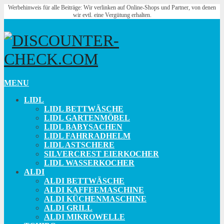
Werbehinweis für alle Beiträge: Wir verlinken auf Online-Shops und Partner, von denen
wir evtl. eine Vergütung erhalten.
MENU
LIDL
LIDL BETTWÄSCHE
LIDL GARTENMÖBEL
LIDL BABYSACHEN
LIDL FAHRRADHELM
LIDL ASTSCHERE
SILVERCREST EIERKOCHER
LIDL WASSERKOCHER
ALDI
ALDI BETTWÄSCHE
ALDI KAFFEEMASCHINE
ALDI KÜCHENMASCHINE
ALDI GRILL
ALDI MIKROWELLE