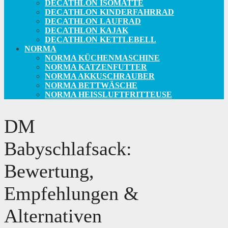
DECATHLON ISOMATTE
DECATHLON KINDERFAHRRAD
DECATHLON LAUFRAD
DECATHLON KAJAK
DECATHLON KETTLEBELL
NORMA
NORMA KÜCHENMASCHINE
NORMA KATZENFUTTER
NORMA AKKUSCHRAUBER
NORMA BETTWÄSCHE
NORMA HEISSLUFTFRITTEUSE
DM
Babyschlafsack:
Bewertung,
Empfehlungen &
Alternativen