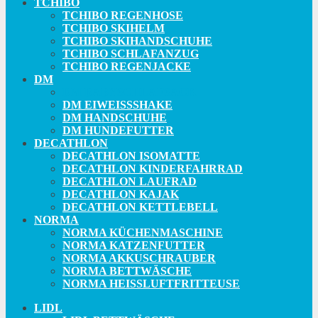
TCHIBO
TCHIBO REGENHOSE
TCHIBO SKIHELM
TCHIBO SKIHANDSCHUHE
TCHIBO SCHLAFANZUG
TCHIBO REGENJACKE
DM
DM BABYSCHLAFSACK
DM EIWEISSSHAKE
DM HANDSCHUHE
DM HUNDEFUTTER
DECATHLON
DECATHLON ISOMATTE
DECATHLON KINDERFAHRRAD
DECATHLON LAUFRAD
DECATHLON KAJAK
DECATHLON KETTLEBELL
NORMA
NORMA KÜCHENMASCHINE
NORMA KATZENFUTTER
NORMA AKKUSCHRAUBER
NORMA BETTWÄSCHE
NORMA HEISSLUFTFRITTEUSE
LIDL