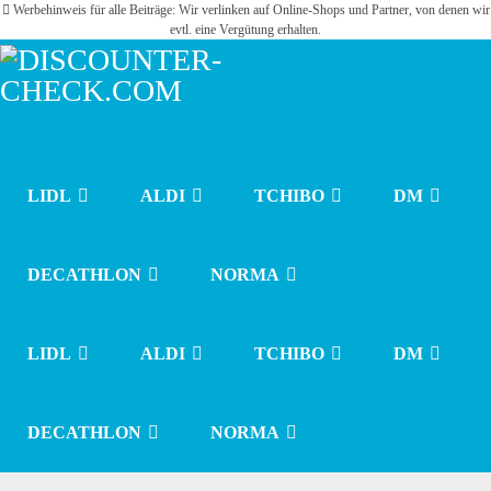
Werbehinweis für alle Beiträge: Wir verlinken auf Online-Shops und Partner, von denen wir
evtl. eine Vergütung erhalten.
LIDL
ALDI
TCHIBO
DM
DECATHLON
NORMA
LIDL
ALDI
TCHIBO
DM
DECATHLON
NORMA