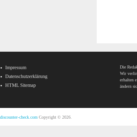
Impressum
Die Redak
Wir verli
Datenschutzerklärung
erhalten 
HTML Sitemap
ändern si
discounter-check.com
Copyright © 2026.