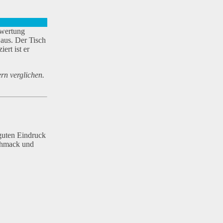
ewertung
 aus. Der Tisch
rt ist er
rn verglichen.
guten Eindruck
schmack und