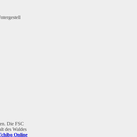
ntergestell
lten. Die FSC
alt des Waldes
Tchibo Online