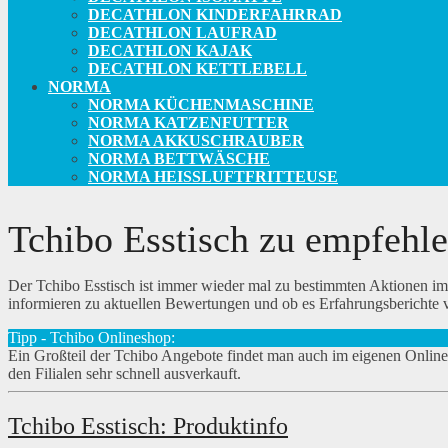
DECATHLON KINDERFAHRRAD
DECATHLON LAUFRAD
DECATHLON KAJAK
DECATHLON KETTLEBELL
NORMA
NORMA KÜCHENMASCHINE
NORMA KATZENFUTTER
NORMA AKKUSCHRAUBER
NORMA BETTWÄSCHE
NORMA HEISSLUFTFRITTEUSE
Tchibo Esstisch zu empfehl
Der Tchibo Esstisch ist immer wieder mal zu bestimmten Aktionen im in
informieren zu aktuellen Bewertungen und ob es Erfahrungsberichte v
Tipp - Tchibo Onlineshop:
Ein Großteil der Tchibo Angebote findet man auch im eigenen Online-S
den Filialen sehr schnell ausverkauft.
Tchibo Esstisch: Produktinfo