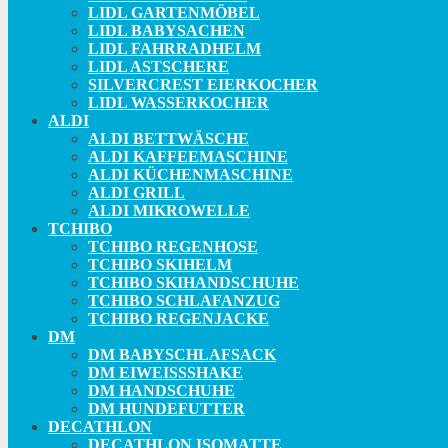
LIDL GARTENMÖBEL
LIDL BABYSACHEN
LIDL FAHRRADHELM
LIDL ASTSCHERE
SILVERCREST EIERKOCHER
LIDL WASSERKOCHER
ALDI
ALDI BETTWÄSCHE
ALDI KAFFEEMASCHINE
ALDI KÜCHENMASCHINE
ALDI GRILL
ALDI MIKROWELLE
TCHIBO
TCHIBO REGENHOSE
TCHIBO SKIHELM
TCHIBO SKIHANDSCHUHE
TCHIBO SCHLAFANZUG
TCHIBO REGENJACKE
DM
DM BABYSCHLAFSACK
DM EIWEISSSHAKE
DM HANDSCHUHE
DM HUNDEFUTTER
DECATHLON
DECATHLON ISOMATTE