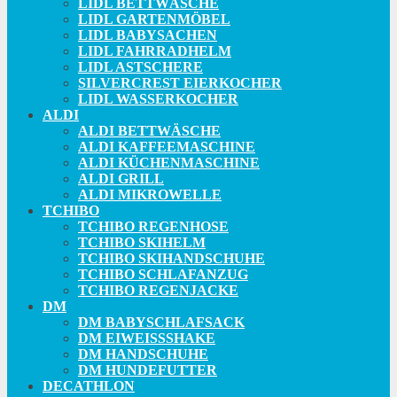
LIDL BETTWÄSCHE
LIDL GARTENMÖBEL
LIDL BABYSACHEN
LIDL FAHRRADHELM
LIDL ASTSCHERE
SILVERCREST EIERKOCHER
LIDL WASSERKOCHER
ALDI
ALDI BETTWÄSCHE
ALDI KAFFEEMASCHINE
ALDI KÜCHENMASCHINE
ALDI GRILL
ALDI MIKROWELLE
TCHIBO
TCHIBO REGENHOSE
TCHIBO SKIHELM
TCHIBO SKIHANDSCHUHE
TCHIBO SCHLAFANZUG
TCHIBO REGENJACKE
DM
DM BABYSCHLAFSACK
DM EIWEISSSHAKE
DM HANDSCHUHE
DM HUNDEFUTTER
DECATHLON