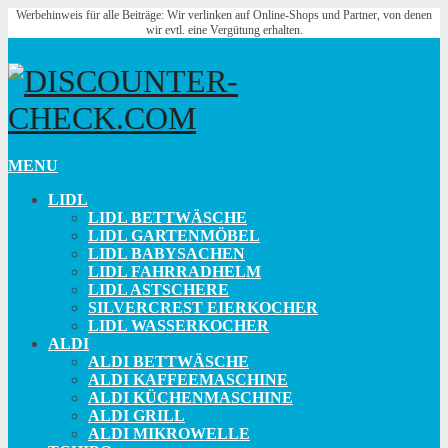
Werbehinweis für alle Beiträge: Wir verlinken auf Online-Shops und Partner, von denen
wir evtl. eine Vergütung erhalten.
MENU
LIDL
LIDL BETTWÄSCHE
LIDL GARTENMÖBEL
LIDL BABYSACHEN
LIDL FAHRRADHELM
LIDL ASTSCHERE
SILVERCREST EIERKOCHER
LIDL WASSERKOCHER
ALDI
ALDI BETTWÄSCHE
ALDI KAFFEEMASCHINE
ALDI KÜCHENMASCHINE
ALDI GRILL
ALDI MIKROWELLE