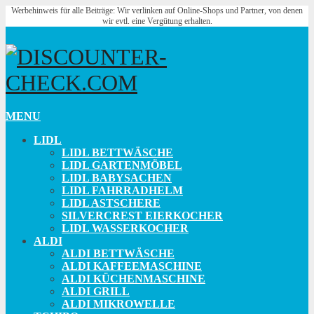
Werbehinweis für alle Beiträge: Wir verlinken auf Online-Shops und Partner, von denen
wir evtl. eine Vergütung erhalten.
MENU
LIDL
LIDL BETTWÄSCHE
LIDL GARTENMÖBEL
LIDL BABYSACHEN
LIDL FAHRRADHELM
LIDL ASTSCHERE
SILVERCREST EIERKOCHER
LIDL WASSERKOCHER
ALDI
ALDI BETTWÄSCHE
ALDI KAFFEEMASCHINE
ALDI KÜCHENMASCHINE
ALDI GRILL
ALDI MIKROWELLE