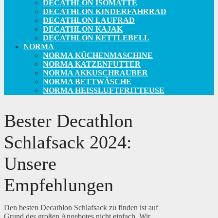
DECATHLON ISOMATTE
DECATHLON KINDERFAHRRAD
DECATHLON LAUFRAD
DECATHLON KAJAK
DECATHLON KETTLEBELL
NORMA
NORMA KÜCHENMASCHINE
NORMA KATZENFUTTER
NORMA AKKUSCHRAUBER
NORMA BETTWÄSCHE
NORMA HEISSLUFTFRITTEUSE
Bester Decathlon
Schlafsack 2024:
Unsere
Empfehlungen
Den besten Decathlon Schlafsack zu finden ist auf
Grund des großen Angebotes nicht einfach. Wir