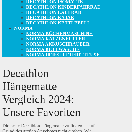
DECATHLON ISOMATTE
DECATHLON KINDERFAHRRAD
DECATHLON LAUFRAD
DECATHLON KAJAK
DECATHLON KETTLEBELL
NORMA
NORMA KÜCHENMASCHINE
NORMA KATZENFUTTER
NORMA AKKUSCHRAUBER
NORMA BETTWÄSCHE
NORMA HEISSLUFTFRITTEUSE
Decathlon
Hängematte
Vergleich 2024:
Unsere Favoriten
Die beste Decathlon Hängematte zu finden ist auf
Grund des großen Angebotes nicht einfach. Wir