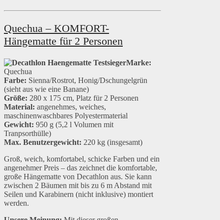
Quechua – KOMFORT-
Hängematte für 2 Personen
Marke:
Quechua
Farbe:
Sienna/Rostrot, Honig/Dschungelgrün
(sieht aus wie eine Banane)
Größe:
280 x 175 cm, Platz für 2 Personen
Material:
angenehmes, weiches,
maschinenwaschbares Polyestermaterial
Gewicht:
950 g (5,2 l Volumen mit
Tranpsorthülle)
Max. Benutzergewicht:
220 kg (insgesamt)
Groß, weich, komfortabel, schicke Farben und ein
angenehmer Preis – das zeichnet die komfortable,
große Hängematte von Decathlon aus. Sie kann
zwischen 2 Bäumen mit bis zu 6 m Abstand mit
Seilen und Karabinern (nicht inklusive) montiert
werden.
Unsere Meinung:
Mit dieser großen,