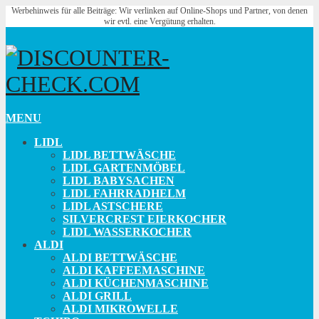
Werbehinweis für alle Beiträge: Wir verlinken auf Online-Shops und Partner, von denen
wir evtl. eine Vergütung erhalten.
MENU
LIDL
LIDL BETTWÄSCHE
LIDL GARTENMÖBEL
LIDL BABYSACHEN
LIDL FAHRRADHELM
LIDL ASTSCHERE
SILVERCREST EIERKOCHER
LIDL WASSERKOCHER
ALDI
ALDI BETTWÄSCHE
ALDI KAFFEEMASCHINE
ALDI KÜCHENMASCHINE
ALDI GRILL
ALDI MIKROWELLE