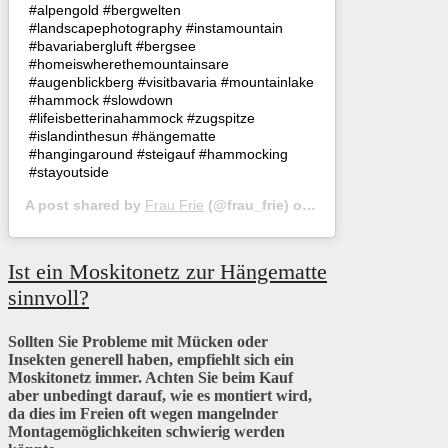
#alpengold #bergwelten
#landscapephotography #instamountain
#bavariabergluft #bergsee
#homeiswherethemountainsare
#augenblickberg #visitbavaria #mountainlake
#hammock #slowdown
#lifeisbetterinahammock #zugspitze
#islandinthesun #hängematte
#hangingaround #steigauf #hammocking
#stayoutside
A post shared by
Frau Frie
(@frau_frie) on
Aug 27, 2019 at 3:
Ist ein Moskitonetz zur Hängematte
sinnvoll?
Sollten Sie Probleme mit Mücken oder
Insekten generell haben, empfiehlt sich ein
Moskitonetz immer. Achten Sie beim Kauf
aber unbedingt darauf, wie es montiert wird,
da dies im Freien oft wegen mangelnder
Montagemöglichkeiten schwierig werden