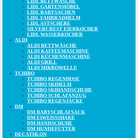
LIDL BETTWÄSCHE
LIDL GARTENMÖBEL
LIDL BABYSACHEN
LIDL FAHRRADHELM
LIDL ASTSCHERE
SILVERCREST EIERKOCHER
LIDL WASSERKOCHER
ALDI
ALDI BETTWÄSCHE
ALDI KAFFEEMASCHINE
ALDI KÜCHENMASCHINE
ALDI GRILL
ALDI MIKROWELLE
TCHIBO
TCHIBO REGENHOSE
TCHIBO SKIHELM
TCHIBO SKIHANDSCHUHE
TCHIBO SCHLAFANZUG
TCHIBO REGENJACKE
DM
DM BABYSCHLAFSACK
DM EIWEISSSHAKE
DM HANDSCHUHE
DM HUNDEFUTTER
DECATHLON