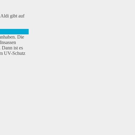
Aldi gibt auf
 anhaben. Die
 Insassen
 Dann ist es
zum UV-Schutz