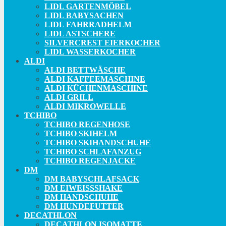
LIDL GARTENMÖBEL
LIDL BABYSACHEN
LIDL FAHRRADHELM
LIDL ASTSCHERE
SILVERCREST EIERKOCHER
LIDL WASSERKOCHER
ALDI
ALDI BETTWÄSCHE
ALDI KAFFEEMASCHINE
ALDI KÜCHENMASCHINE
ALDI GRILL
ALDI MIKROWELLE
TCHIBO
TCHIBO REGENHOSE
TCHIBO SKIHELM
TCHIBO SKIHANDSCHUHE
TCHIBO SCHLAFANZUG
TCHIBO REGENJACKE
DM
DM BABYSCHLAFSACK
DM EIWEISSSHAKE
DM HANDSCHUHE
DM HUNDEFUTTER
DECATHLON
DECATHLON ISOMATTE