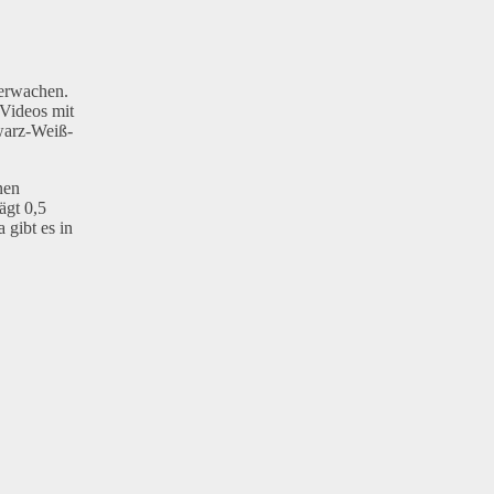
berwachen.
 Videos mit
hwarz-Weiß-
nen
ägt 0,5
gibt es in