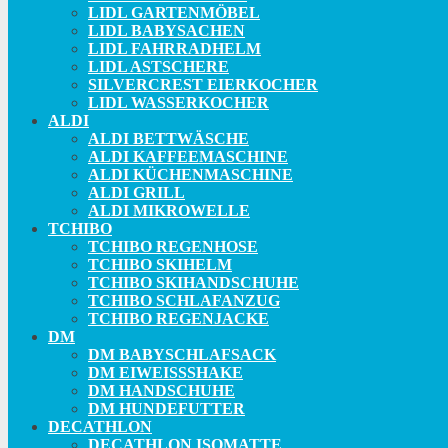
LIDL GARTENMÖBEL
LIDL BABYSACHEN
LIDL FAHRRADHELM
LIDL ASTSCHERE
SILVERCREST EIERKOCHER
LIDL WASSERKOCHER
ALDI
ALDI BETTWÄSCHE
ALDI KAFFEEMASCHINE
ALDI KÜCHENMASCHINE
ALDI GRILL
ALDI MIKROWELLE
TCHIBO
TCHIBO REGENHOSE
TCHIBO SKIHELM
TCHIBO SKIHANDSCHUHE
TCHIBO SCHLAFANZUG
TCHIBO REGENJACKE
DM
DM BABYSCHLAFSACK
DM EIWEISSSHAKE
DM HANDSCHUHE
DM HUNDEFUTTER
DECATHLON
DECATHLON ISOMATTE