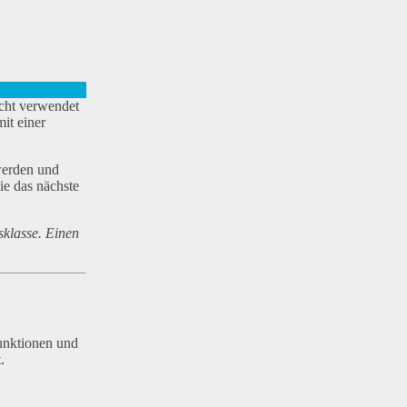
acht verwendet
it einer
werden und
ie das nächste
sklasse. Einen
unktionen und
.