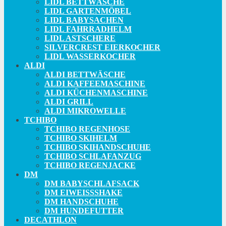
LIDL BETTWÄSCHE
LIDL GARTENMÖBEL
LIDL BABYSACHEN
LIDL FAHRRADHELM
LIDL ASTSCHERE
SILVERCREST EIERKOCHER
LIDL WASSERKOCHER
ALDI
ALDI BETTWÄSCHE
ALDI KAFFEEMASCHINE
ALDI KÜCHENMASCHINE
ALDI GRILL
ALDI MIKROWELLE
TCHIBO
TCHIBO REGENHOSE
TCHIBO SKIHELM
TCHIBO SKIHANDSCHUHE
TCHIBO SCHLAFANZUG
TCHIBO REGENJACKE
DM
DM BABYSCHLAFSACK
DM EIWEISSSHAKE
DM HANDSCHUHE
DM HUNDEFUTTER
DECATHLON