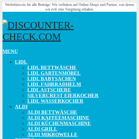
Werbehinweis für alle Beiträge: Wir verlinken auf Online-Shops und Partner, von denen
wir evtl. eine Vergütung erhalten.
MENU
LIDL
LIDL BETTWÄSCHE
LIDL GARTENMÖBEL
LIDL BABYSACHEN
LIDL FAHRRADHELM
LIDL ASTSCHERE
SILVERCREST EIERKOCHER
LIDL WASSERKOCHER
ALDI
ALDI BETTWÄSCHE
ALDI KAFFEEMASCHINE
ALDI KÜCHENMASCHINE
ALDI GRILL
ALDI MIKROWELLE