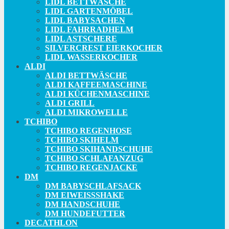
LIDL BETTWÄSCHE
LIDL GARTENMÖBEL
LIDL BABYSACHEN
LIDL FAHRRADHELM
LIDL ASTSCHERE
SILVERCREST EIERKOCHER
LIDL WASSERKOCHER
ALDI
ALDI BETTWÄSCHE
ALDI KAFFEEMASCHINE
ALDI KÜCHENMASCHINE
ALDI GRILL
ALDI MIKROWELLE
TCHIBO
TCHIBO REGENHOSE
TCHIBO SKIHELM
TCHIBO SKIHANDSCHUHE
TCHIBO SCHLAFANZUG
TCHIBO REGENJACKE
DM
DM BABYSCHLAFSACK
DM EIWEISSSHAKE
DM HANDSCHUHE
DM HUNDEFUTTER
DECATHLON