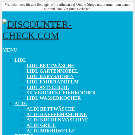
Werbehinweis für alle Beiträge: Wir verlinken auf Online-Shops und Partner, von denen
wir evtl. eine Vergütung erhalten.
MENU
LIDL
LIDL BETTWÄSCHE
LIDL GARTENMÖBEL
LIDL BABYSACHEN
LIDL FAHRRADHELM
LIDL ASTSCHERE
SILVERCREST EIERKOCHER
LIDL WASSERKOCHER
ALDI
ALDI BETTWÄSCHE
ALDI KAFFEEMASCHINE
ALDI KÜCHENMASCHINE
ALDI GRILL
ALDI MIKROWELLE